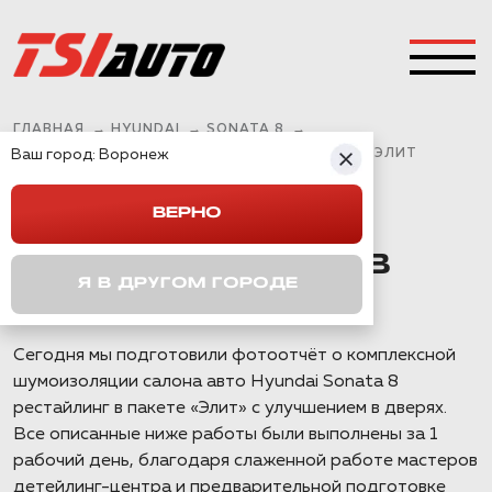
ГЛАВНАЯ
→
HYUNDAI
→
SONATA 8
→
Ваш город:
HYUNDAI SONATA ШУМОИЗОЛЯЦИЯ В ПАКЕТЕ ЭЛИТ
Воронеж
ВЕРНО
HYUNDAI SONATA
ШУМОИЗОЛЯЦИЯ В
Я В ДРУГОМ ГОРОДЕ
ПАКЕТЕ ЭЛИТ
Сегодня мы подготовили фотоотчёт о комплексной
шумоизоляции салона авто Hyundai Sonata 8
рестайлинг в пакете «Элит» с улучшением в дверях.
Все описанные ниже работы были выполнены за 1
рабочий день, благодаря слаженной работе мастеров
детейлинг-центра и предварительной подготовке