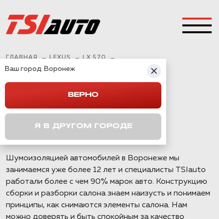
ГЛАВНАЯ
→
LEXUS
→
LX 570
→
Ваш город:
ШУМОИЗОЛЯЦИЯ LEXUS LX 570 В ВОРОНЕЖЕ
Воронеж
ВЕРНО
ШУМОИЗОЛЯЦИЯ
LEXUS LX 570 В
Я В ДРУГОМ ГОРОДЕ
ВОРОНЕЖЕ
Шумоизоляцией автомобилей в Воронеже мы
занимаемся уже более 12 лет и специалисты TSIauto
работали более с чем 90% марок авто. Конструкцию
сборки и разборки салона знаем наизусть и понимаем
принципы, как снимаются элементы салона. Нам
можно доверять и быть спокойным за качество