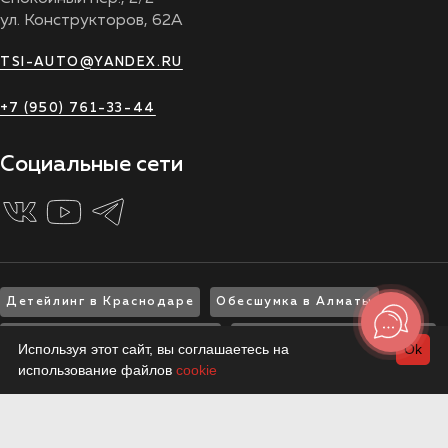
ул. Конструкторов, 62А
TSI-AUTO@YANDEX.RU
+7 (950) 761-33-44
Социальные сети
Детейлинг в Краснодаре
Обесшумка в Алматы
Шумоизоляция в Ярославле
Шумоизоляция в Ростове
Используя этот сайт, вы соглашаетесь на
Ok
использование файлов
cookie
Шумоизоляция в Рязани
Шумоизоляция в Туле
Шумоизоляция в Москве
Шумоизоляция в Архангельске