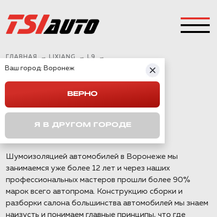
ГЛАВНАЯ
→
LIXIANG
→
L9
→
Ваш город:
ШУМОИЗОЛЯЦИЯ LIXIANG L9 В ВОРОНЕЖЕ
Воронеж
ВЕРНО
ШУМОИЗОЛЯЦИЯ
LIXIANG L9 В
Я В ДРУГОМ ГОРОДЕ
ВОРОНЕЖЕ
Шумоизоляцией автомобилей в Воронеже мы
занимаемся уже более 12 лет и через наших
профессиональных мастеров прошли более 90%
марок всего автопрома. Конструкцию сборки и
разборки салона большинства автомобилей мы знаем
наизусть и понимаем главные принципы, что где