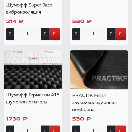
Шумофф Super Jack
виброизоляция
214 ₽
580 ₽
Шумофф Герметон А15
PRACTIK Finish
шумопоглотитель
звукоизоляционная
мембрана
1730 ₽
530 ₽