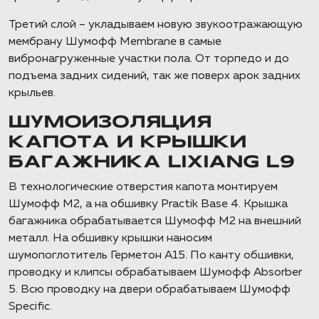
Третий слой – укладываем новую звукоотражающую
мембрану Шумофф Membrane в самые
вибронагруженные участки пола. От торпедо и до
подъема задних сидений, так же поверх арок задних
крыльев.
ШУМОИЗОЛЯЦИЯ
КАПОТА И КРЫШКИ
БАГАЖНИКА LIXIANG L9
В технологические отверстия капота монтируем
Шумофф М2, а на обшивку Practik Base 4. Крышка
багажника обрабатывается Шумофф М2 на внешний
металл. На обшивку крышки наносим
шумопоглотитель Герметон A15. По канту обшивки,
проводку и клипсы обрабатываем Шумофф Absorber
5. Всю проводку на двери обрабатываем Шумофф
Specific.