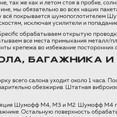
не, так же как и летом стоя в пробке, со
ичине, мы обязательно во всех наших пак
у всё покрывается шумопоглотителем Шу
костям, исключая усилители и попадание
ecific обрабатываем открытую проводку
ываем все места примыкания металл/пла
нты крепежа во избежание посторонних с
ЛА, БАГАЖНИКА И
рку всего салона уходит около 1 часа. П
дварительно обезжирив. Штатная виброиз
яция Шумофф М4, М3 и М2. Шумофф М4 п
агажнике. Остальную поверхность обраб