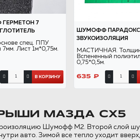
ГЕРМЕТОН 7
ШУМОФФ ПАРАДОКС
ГЛОТИТЕЛЬ
ЗВУКОИЗОЛЯЦИЯ
основе спец. ППУ
7мм. Лист 1м*0,75м.
МАСТИЧНАЯ. Толщина
Вспененный полиэтил
0,75*0,5м.
635 ₽
В КОРЗИНУ
РЫШИ МАЗДА СХ5
роизоляцию Шумофф М2. Второй слой шум
три авто. Зимой все тепло уходит вверх