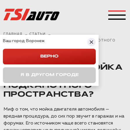
ГЛАВНАЯ
→
СТАТЬИ
→
Ваш город:
ЗАЧЕМ НУЖНА МОЙКА ДВИГАТЕЛЯ И ПОДКАПОТНОГО
Воронеж
ПРОСТРАНСТВА?
ВЕРНО
ЗАЧЕМ НУЖНА МОЙКА
Я В ДРУГОМ ГОРОДЕ
ДВИГАТЕЛЯ И
ПОДКАПОТНОГО
ПРОСТРАНСТВА?
Миф о том, что мойка двигателя автомобиля —
вредная процедура, до сих пор звучит в гаражах и на
форумах. Его источником чаще всего становятся