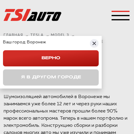
ГЛАВНАЯ
→
TESLA
→
MODEL 3
→
Ваш город:
ШУМОИЗОЛЯЦИЯ TESLA MODEL 3 В ВОРОНЕЖЕ
Воронеж
ВЕРНО
ШУМОИЗОЛЯЦИЯ
TESLA MODEL 3 В
Я В ДРУГОМ ГОРОДЕ
ВОРОНЕЖЕ
Шумоизоляцией автомобилей в Воронеже мы
занимаемся уже более 12 лет и через руки наших
профессиональных мастеров прошли более 90%
марок всего автопрома. Теперь в нашем портфолио и
электромобиль. Конструкцию сборки и разборки
салонов многих авто мы уже изучили и понимаем