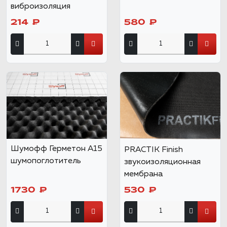
виброизоляция
214 ₽
580 ₽
Шумофф Герметон А15
PRACTIK Finish
шумопоглотитель
звукоизоляционная
мембрана
1730 ₽
530 ₽