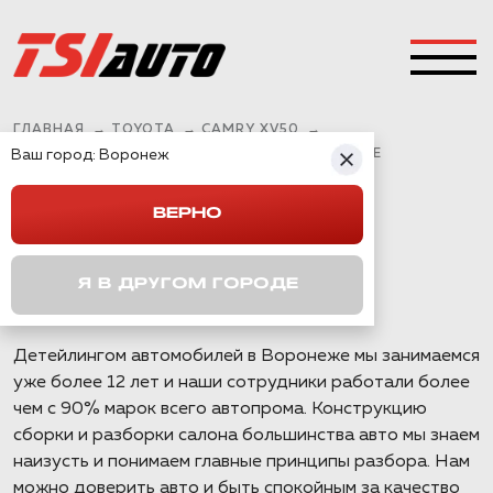
ГЛАВНАЯ
→
TOYOTA
→
CAMRY XV50
→
Ваш город:
ПЕРЕТЯЖКА РУЛЯ TOYOTA CAMRY В ВОРОНЕЖЕ
Воронеж
ВЕРНО
ПЕРЕТЯЖКА РУЛЯ
TOYOTA CAMRY В
Я В ДРУГОМ ГОРОДЕ
ВОРОНЕЖЕ
Детейлингом автомобилей в Воронеже мы занимаемся
уже более 12 лет и наши сотрудники работали более
чем с 90% марок всего автопрома. Конструкцию
сборки и разборки салона большинства авто мы знаем
наизусть и понимаем главные принципы разбора. Нам
можно доверить авто и быть спокойным за качество