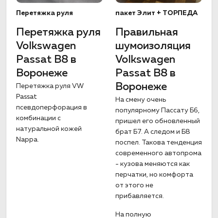
Перетяжка руля
пакет Элит + ТОРПЕДА
Перетяжка руля
Правильная
Volkswagen
шумоизоляция
Passat B8 в
Volkswagen
Воронеже
Passat B8 в
Воронеже
Перетяжка руля VW
Passat
На смену очень
псевдоперфорация в
популярному Пассату Б6,
комбинации с
пришел его обновленный
натуральной кожей
брат Б7. А следом и Б8
Nappa.
поспел. Такова тенденция
современного автопрома
- кузова меняются как
перчатки, но комфорта
от этого не
прибавляется.
На полную