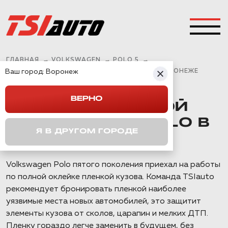
ГЛАВНАЯ
→
VOLKSWAGEN
→
POLO 5
→
Ваш город:
ОКЛЕЙКА ПЛЕНКОЙ VOLKSWAGEN POLO В ВОРОНЕЖЕ
Воронеж
ВЕРНО
ОКЛЕЙКА ПЛЕНКОЙ
VOLKSWAGEN POLO В
Я В ДРУГОМ ГОРОДЕ
ВОРОНЕЖЕ
Volkswagen Polo пятого поколения приехал на работы
по полной оклейке пленкой кузова. Команда TSIauto
рекомендует бронировать пленкой наиболее
уязвимые места новых автомобилей, это защитит
элементы кузова от сколов, царапин и мелких ДТП.
Пленку гораздо легче заменить в будущем, без