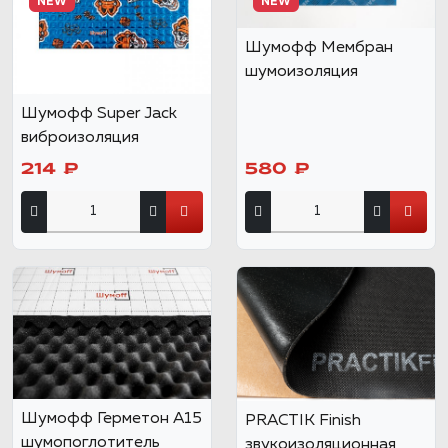
NEW
NEW
Шумофф Мембран
шумоизоляция
Шумофф Super Jack
виброизоляция
214 ₽
580 ₽
Шумофф Герметон А15
PRACTIK Finish
шумопоглотитель
звукоизоляционная