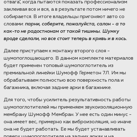
отвага", когда пытаются показать профессионализм
заклеивая все и вся, а в результате потом ничего не
собирается. В итоге владельцы пригоняют авто со
словами:
парни, соберите, пожалуйста, салон - а то
как-то не радостнонам от такой тишины. Шумку
вроде сделали, но все стоит теперь в кривь и в кось.
Далее приступаем к монтажу второго слоя -
шумопоглощающего. В данном комплекте материалов
будет применен топовый шумопоглотитель из
премиальной линейки Шумофф Герметон 7Л. Им мы
обрабатываем полностью всю поверхность пола и
багажника, включая задние арки в багажнике.
Для того, чтобы усилитель результативность работы
шумопоглотителей мы применяем звукоизоляционную
мембрану Шумофф Мембран. У нее есть один минус -
она имеет вес, примерно как виброизоляция, но иначе
она не будет работать. Ее мы будет устанавливать
поверх шумопоглотителя на задних арках и на