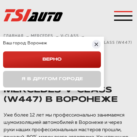
ГЛАВНАЯ
→
MERCEDES
→
V-CLASS
→
Ваш город:
ПРАВИЛЬНАЯ ШУМОИЗОЛЯЦИЯ MERCEDES V-CLASS (W447)
Воронеж
В ВОРОНЕЖЕ
ВЕРНО
ПРАВИЛЬНАЯ
Я В ДРУГОМ ГОРОДЕ
ШУМОИЗОЛЯЦИЯ
MERCEDES V-CLASS
(W447) В ВОРОНЕЖЕ
Уже более 12 лет мы профессионально занимаемся
шумоизоляцией автомобилей в Воронеже и через
руки наших профессиональных мастеров прошли,