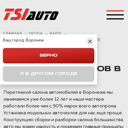
ГЛАВНАЯ
→
SKODA
→
RAPID
→
Ваш город:
SKODA RAPID УСТАНОВКА ЧЕХЛОВ В ВОРОНЕЖЕ
Воронеж
ВЕРНО
SKODA RAPID
УСТАНОВКА ЧЕХЛОВ В
Я В ДРУГОМ ГОРОДЕ
ВОРОНЕЖЕ
Перетяжкой салона автомобилей в Воронеже мы
занимаемся уже более 12 лет и наши мастера
работали более чем с 90% марок всего автопрома.
Установка модельных авточехлов для нас ещё проще.
Конструкцию сборки и разборки салона большинства
авто мы знаем наизусть и понимаем главные принципы