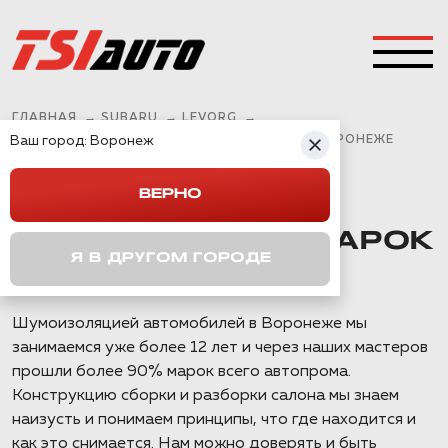
ГЛАВНАЯ
→
SUBARU
→
LEVORG
→
Ваш город:
SUBARU LEVORG ШУМОИЗОЛЯЦИЯ АРОК В ВОРОНЕЖЕ
Воронеж
ВЕРНО
SUBARU LEVORG
ШУМОИЗОЛЯЦИЯ АРОК
Я В ДРУГОМ ГОРОДЕ
В ВОРОНЕЖЕ
Шумоизоляцией автомобилей в Воронеже мы
занимаемся уже более 12 лет и через наших мастеров
прошли более 90% марок всего автопрома.
Конструкцию сборки и разборки салона мы знаем
наизусть и понимаем принципы, что где находится и
как это снимается. Нам можно доверять и быть