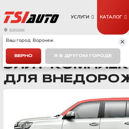
УСЛУГИ
КАТАЛОГ
ВОРОНЕЖ
Ваш город:
Воронеж
ГЛАВНАЯ
→
КАТАЛОГ
→
КОМПЛЕКТЫ ШУМОИЗОЛЯЦИИ
→
К
ВЕРНО
Я В ДРУГОМ ГОРОДЕ
ЭЛИТ КОМПЛЕ
ДЛЯ ВНЕДОРО