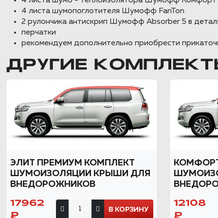
4 листа шумо - теплоизолятора Шумофф Комфорт
4 листа шумопоглотителя Шумофф FanTon
2 рулончика антискрип Шумофф Absorber 5 в детал
перчатки
рекомендуем дополнительно приобрести прикаточ
ДРУГИЕ КОМПЛЕКТ
ЭЛИТ ПРЕМИУМ КОМПЛЕКТ
КОМФОРТ
ШУМОИЗОЛЯЦИИ КРЫШИ ДЛЯ
ШУМОИЗ
ВНЕДОРОЖНИКОВ
ВНЕДОР
17962
12108
В КОРЗИНУ
₽
₽