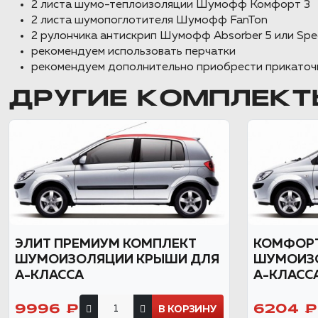
2 листа шумо-теплоизоляции Шумофф Комфорт 3
2 листа шумопоглотителя Шумофф FanTon
2 рулончика антискрип Шумофф Absorber 5 или Spec
рекомендуем использовать перчатки
рекомендуем дополнительно приобрести прикаточ
ДРУГИЕ КОМПЛЕКТ
ЭЛИТ ПРЕМИУМ КОМПЛЕКТ
КОМФОРТ
ШУМОИЗОЛЯЦИИ КРЫШИ ДЛЯ
ШУМОИЗ
А-КЛАССА
А-КЛАСС
9996 ₽
6204 ₽
В КОРЗИНУ