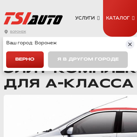
УСЛУГИ
КАТАЛОГ
ВОРОНЕЖ
Ваш город:
Воронеж
ГЛАВНАЯ
→
КАТАЛОГ
→
КОМПЛЕКТЫ ШУМОИЗОЛЯЦИИ
→
К
ВЕРНО
Я В ДРУГОМ ГОРОДЕ
ЭЛИТ КОМПЛЕ
ДЛЯ А-КЛАССА